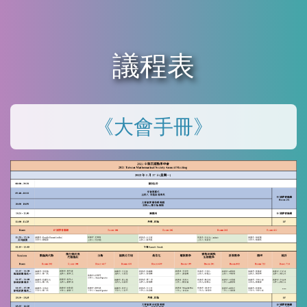
議程表
《大會手冊》