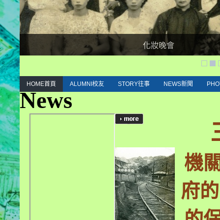
化妝晚會
HOME首頁
ALUMNI校友
STORY往事
NEWS新聞
PH
News
機
府的