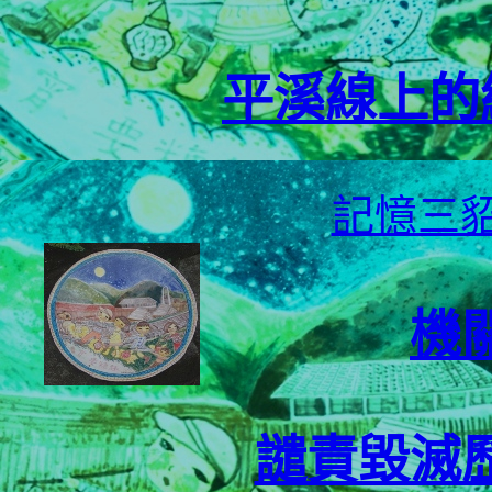
平溪線上的
記憶三貂
機
譴責毀滅