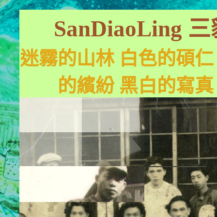
SanDiaoLin
迷霧的山林 白色的碩仁
的繽紛 黑白的寫真 