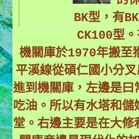
的
BK型，有B
CK100型。
機關庫於1970年搬
平溪線從碩仁國小分叉
進到機關庫，左邊是曰
吃油。所以有水塔和儲
堂。右邊主要是在大修