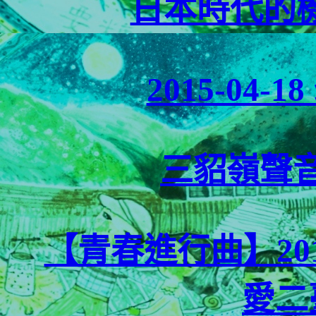
日本時代的
2015-04
三貂嶺聲音
【青春進行曲】2014
愛二