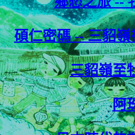
鄉愁之旅 -
碩仁密碼 -- 三貂
三貂嶺至
阿